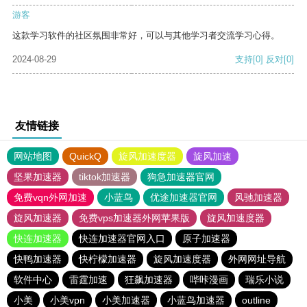
游客
这款学习软件的社区氛围非常好，可以与其他学习者交流学习心得。
2024-08-29
支持
[0]
反对
[0]
友情链接
网站地图
QuickQ
旋风加速度器
旋风加速
坚果加速器
tiktok加速器
狗急加速器官网
免费vqn外网加速
小蓝鸟
优途加速器官网
风驰加速器
旋风加速器
免费vps加速器外网苹果版
旋风加速度器
快连加速器
快连加速器官网入口
原子加速器
快鸭加速器
快柠檬加速器
旋风加速度器
外网网址导航
软件中心
雷霆加速
狂飙加速器
哔咔漫画
瑞乐小说
小美
小美vpn
小美加速器
小蓝鸟加速器
outline