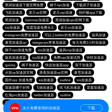
黑洞加速器下载官网免费
梯子npv加速
下载原子加速器
飞机加速器
老王vp官网
老王vqn加速
快柠檬app下载
黑洞加速
hammer加速器
黑洞加速npv官网下载
ios加速器
雷霆加速免费永久
老王vn加速器
instagram免费加速器
可以上twitter的免费加速器
旋风加速
暴雪加速器vp
telegeram苹果加速器
每天免费2小时加速器
梯子npv加速免费
ios加速器
旋风nvp加速器
旋风加速度器
ios加速器
免费vqn加速试用
快联加速器
quickq
橘子加速器
快连加速器app
原子加速器
火箭vp加速器官网
香蕉加速器vp官网
暴雪加速器
国外vps 加速免费
ios加速器
outline
ios加速器
加速器哪个好用
飞驰加速器
纸飞机加速器
雷轰加速器
红海pro加速器
twitter加速器
outline
原子加速器app官方下载
旋风加速度器
永久免费使用的加速器
下载