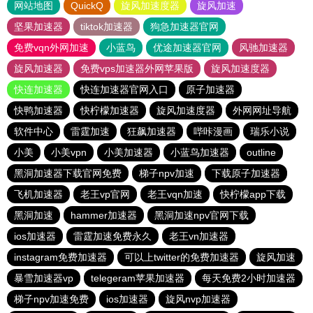
网站地图
QuickQ
旋风加速度器
旋风加速
坚果加速器
tiktok加速器
狗急加速器官网
免费vqn外网加速
小蓝鸟
优途加速器官网
风驰加速器
旋风加速器
免费vps加速器外网苹果版
旋风加速度器
快连加速器
快连加速器官网入口
原子加速器
快鸭加速器
快柠檬加速器
旋风加速度器
外网网址导航
软件中心
雷霆加速
狂飙加速器
哔咔漫画
瑞乐小说
小美
小美vpn
小美加速器
小蓝鸟加速器
outline
黑洞加速器下载官网免费
梯子npv加速
下载原子加速器
飞机加速器
老王vp官网
老王vqn加速
快柠檬app下载
黑洞加速
hammer加速器
黑洞加速npv官网下载
ios加速器
雷霆加速免费永久
老王vn加速器
instagram免费加速器
可以上twitter的免费加速器
旋风加速
暴雪加速器vp
telegeram苹果加速器
每天免费2小时加速器
梯子npv加速免费
ios加速器
旋风nvp加速器