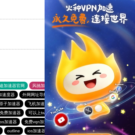
支持
[0]
反对
[0]
支持
[0]
反对
[0]
途加速器官网
风驰加速器
旋风加速器
加速度器
外网网址导航
软件中心
雷霆加速
狂飙加速器
原子加速器
飞机加速器
老王vp官网
老王vqn加速
ram免费加速器
可以上twitter的免费加速器
旋风加速
ios加速器
免费vqn加速试用
快联加速器
quickq
outline
ios加速器
加速器哪个好用
飞驰加速器