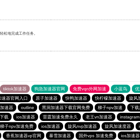
。
更轻松地完成工作任务。
tiktok加速器
狗急加速器官网
免费vqn外网加速
小蓝鸟
优
加速器官网入口
原子加速器
快鸭加速器
快柠檬加速器
旋风
加速器
outline
黑洞加速器下载官网免费
梯子npv加速
下载
网下载
ios加速器
雷霆加速免费永久
老王vn加速器
instag
梯子npv加速免费
ios加速器
旋风nvp加速器
旋风加速度器
香蕉加速器vp官网
暴雪加速器
国外vps 加速免费
ios加速器