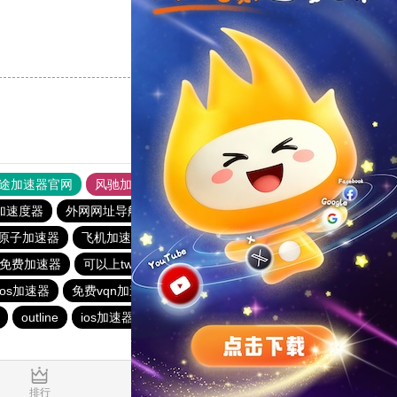
支持
[0]
反对
[0]
途加速器官网
风驰加速器
旋风加速器
加速度器
外网网址导航
软件中心
雷霆加速
狂飙加速器
原子加速器
飞机加速器
老王vp官网
老王vqn加速
ram免费加速器
可以上twitter的免费加速器
旋风加速
ios加速器
免费vqn加速试用
快联加速器
quickq
outline
ios加速器
加速器哪个好用
飞驰加速器
0.016876s
排行
推荐