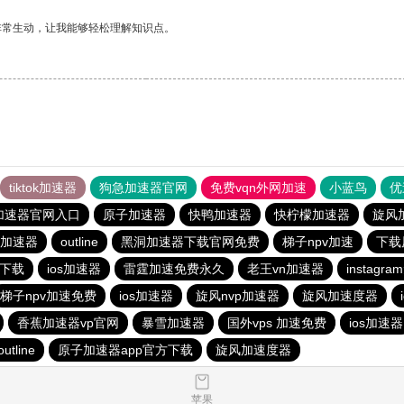
非常生动，让我能够轻松理解知识点。
tiktok加速器
狗急加速器官网
免费vqn外网加速
小蓝鸟
优
加速器官网入口
原子加速器
快鸭加速器
快柠檬加速器
旋风
加速器
outline
黑洞加速器下载官网免费
梯子npv加速
下载
网下载
ios加速器
雷霆加速免费永久
老王vn加速器
instag
梯子npv加速免费
ios加速器
旋风nvp加速器
旋风加速度器
香蕉加速器vp官网
暴雪加速器
国外vps 加速免费
ios加速器
outline
原子加速器app官方下载
旋风加速度器
苹果