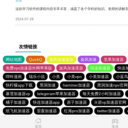
游客
这款学习软件的课程内容非常丰富，涵盖了各个学科的知识。老师的讲解
2024-07-26
友情链接
网站地图
QuickQ
旋风加速度器
旋风加速
坚果加速器
免费vps加速器外网苹果版
旋风加速度器
快连加速器
快连
哔咔漫画
瑞乐小说
小美
小美vpn
小美加速器
小蓝鸟
快柠檬app下载
黑洞加速
hammer加速器
黑洞加速npv官
暴雪加速器vp
telegeram苹果加速器
每天免费2小时加速器
橘子加速器
快连加速器app
原子加速器
火箭vp加速器官网
纸飞机加速器
雷轰加速器
红海pro加速器
twitter加速器
首页
安卓