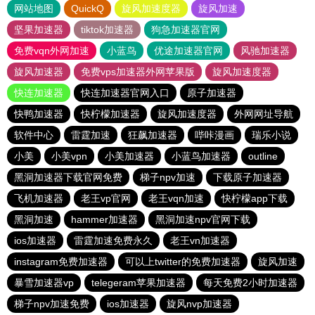
网站地图
QuickQ
旋风加速度器
旋风加速
坚果加速器
tiktok加速器
狗急加速器官网
免费vqn外网加速
小蓝鸟
优途加速器官网
风驰加速器
旋风加速器
免费vps加速器外网苹果版
旋风加速度器
快连加速器
快连加速器官网入口
原子加速器
快鸭加速器
快柠檬加速器
旋风加速度器
外网网址导航
软件中心
雷霆加速
狂飙加速器
哔咔漫画
瑞乐小说
小美
小美vpn
小美加速器
小蓝鸟加速器
outline
黑洞加速器下载官网免费
梯子npv加速
下载原子加速器
飞机加速器
老王vp官网
老王vqn加速
快柠檬app下载
黑洞加速
hammer加速器
黑洞加速npv官网下载
ios加速器
雷霆加速免费永久
老王vn加速器
instagram免费加速器
可以上twitter的免费加速器
旋风加速
暴雪加速器vp
telegeram苹果加速器
每天免费2小时加速器
梯子npv加速免费
ios加速器
旋风nvp加速器