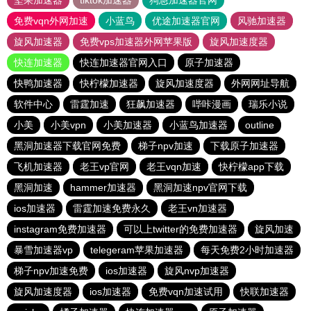
坚果加速器
tiktok加速器
狗急加速器官网
免费vqn外网加速
小蓝鸟
优途加速器官网
风驰加速器
旋风加速器
免费vps加速器外网苹果版
旋风加速度器
快连加速器
快连加速器官网入口
原子加速器
快鸭加速器
快柠檬加速器
旋风加速度器
外网网址导航
软件中心
雷霆加速
狂飙加速器
哔咔漫画
瑞乐小说
小美
小美vpn
小美加速器
小蓝鸟加速器
outline
黑洞加速器下载官网免费
梯子npv加速
下载原子加速器
飞机加速器
老王vp官网
老王vqn加速
快柠檬app下载
黑洞加速
hammer加速器
黑洞加速npv官网下载
ios加速器
雷霆加速免费永久
老王vn加速器
instagram免费加速器
可以上twitter的免费加速器
旋风加速
暴雪加速器vp
telegeram苹果加速器
每天免费2小时加速器
梯子npv加速免费
ios加速器
旋风nvp加速器
旋风加速度器
ios加速器
免费vqn加速试用
快联加速器