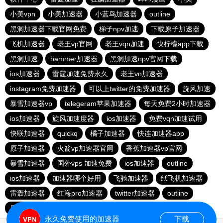
小美vpn
小美加速器
小蓝鸟加速器
outline
黑洞加速器下载官网免费
梯子npv加速
下载原子加速器
飞机加速器
老王vp官网
老王vqn加速
快柠檬app下载
黑洞加速
hammer加速器
黑洞加速npv官网下载
ios加速器
雷霆加速免费永久
老王vn加速器
instagram免费加速器
可以上twitter的免费加速器
旋风加速
暴雪加速器vp
telegeram苹果加速器
每天免费2小时加速器
ios加速器
旋风加速度器
ios加速器
免费vqn加速试用
快联加速器
quickq
橘子加速器
快连加速器app
原子加速器
火箭vp加速器官网
香蕉加速器vp官网
暴雪加速器
国外vps 加速免费
ios加速器
outline
ios加速器
加速器哪个好用
飞驰加速器
纸飞机加速器
雷轰加速器
红海pro加速器
twitter加速器
outline
原子加速器app官方下载
旋风加速度器
永久免费使用的加速器
下载