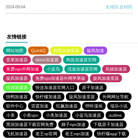
2024-08-04
支持
[0]
反对
[0]
友情链接
网站地图
QuickQ
旋风加速度器
旋风加速
坚果加速器
tiktok加速器
狗急加速器官网
免费vqn外网加速
小蓝鸟
优途加速器官网
风驰加速器
旋风加速器
免费vps加速器外网苹果版
旋风加速度器
快连加速器
快连加速器官网入口
原子加速器
快鸭加速器
快柠檬加速器
旋风加速度器
外网网址导航
软件中心
雷霆加速
狂飙加速器
哔咔漫画
瑞乐小说
小美
小美vpn
小美加速器
小蓝鸟加速器
outline
黑洞加速器下载官网免费
梯子npv加速
下载原子加速器
飞机加速器
老王vp官网
老王vqn加速
快柠檬app下载